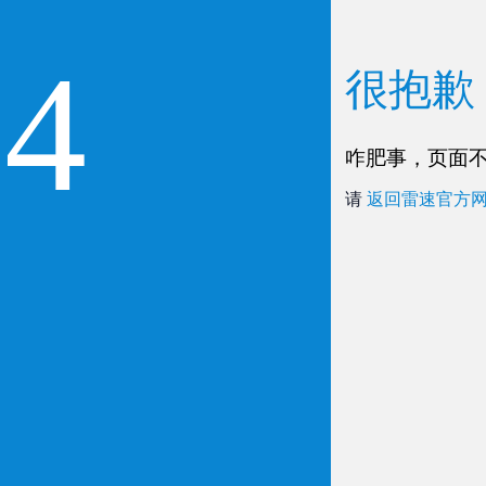
4
很抱歉
咋肥事，页面
请
返回雷速官方