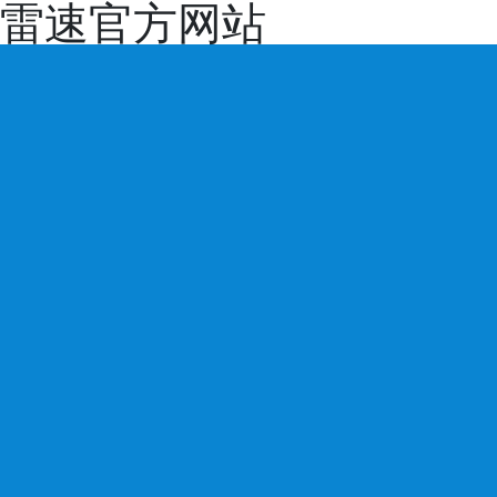
雷速官方网站