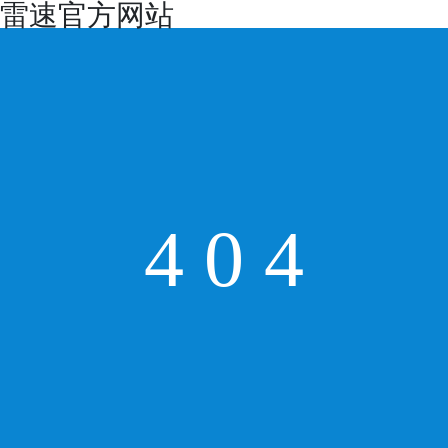
雷速官方网站
4
0
4